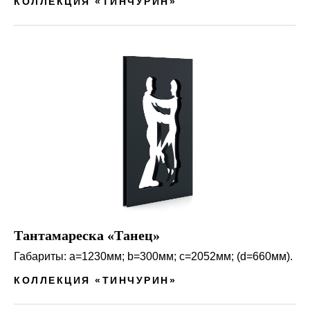
КОЛЛЕКЦИЯ «ТИНЧУРИН»
Тантамареска «Танец»
Габариты: a=1230мм; b=300мм; c=2052мм; (d=660мм).
КОЛЛЕКЦИЯ «ТИНЧУРИН»