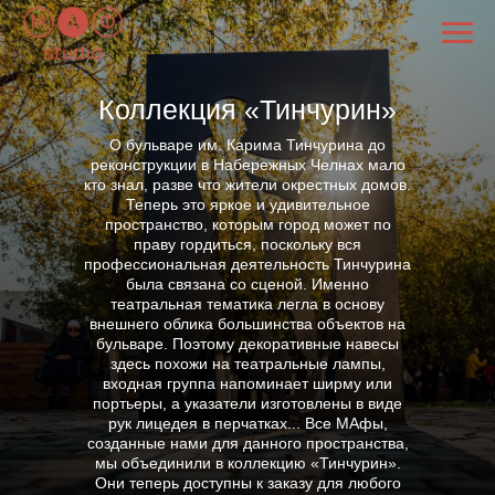
Коллекция «Тинчурин»
О бульваре им. Карима Тинчурина до
реконструкции в Набережных Челнах мало
кто знал, разве что жители окрестных домов.
Теперь это яркое и удивительное
пространство, которым город может по
праву гордиться, поскольку вся
профессиональная деятельность Тинчурина
была связана со сценой. Именно
театральная тематика легла в основу
внешнего облика большинства объектов на
бульваре. Поэтому декоративные навесы
здесь похожи на театральные лампы,
входная группа напоминает ширму или
портьеры, а указатели изготовлены в виде
рук лицедея в перчатках... Все МАфы,
созданные нами для данного пространства,
мы объединили в коллекцию «Тинчурин».
Они теперь доступны к заказу для любого