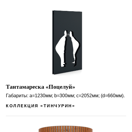
Тантамареска «Поцелуй»
Габариты: a=1230мм; b=300мм; c=2052мм; (d=660мм).
КОЛЛЕКЦИЯ «ТИНЧУРИН»