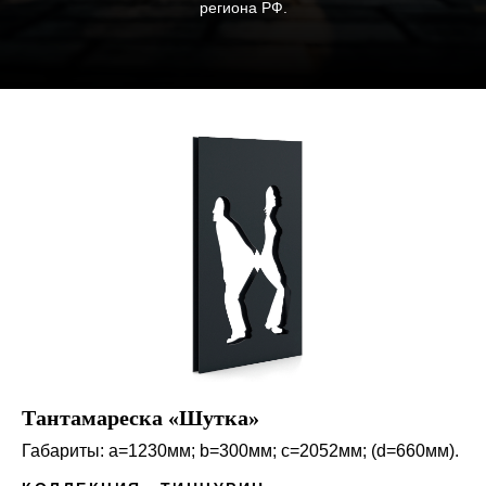
региона РФ.
Тантамареска «Шутка»
Габариты: a=1230мм; b=300мм; c=2052мм; (d=660мм).