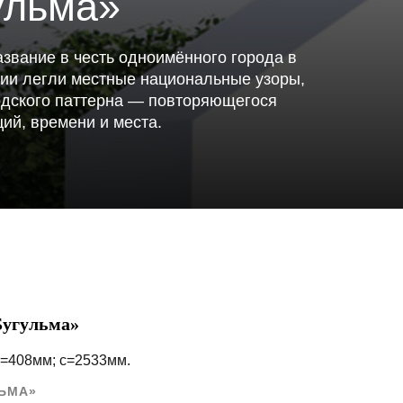
ульма»
звание в честь одноимённого города в
ции легли местные национальные узоры,
одского паттерна — повторяющегося
ций, времени и места.
Бугульма»
b=408мм; c=2533мм.
ЬМА»