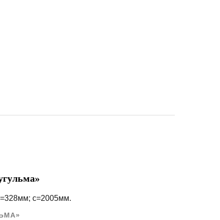
угульма»
b=328мм; c=2005мм.
ЬМА»