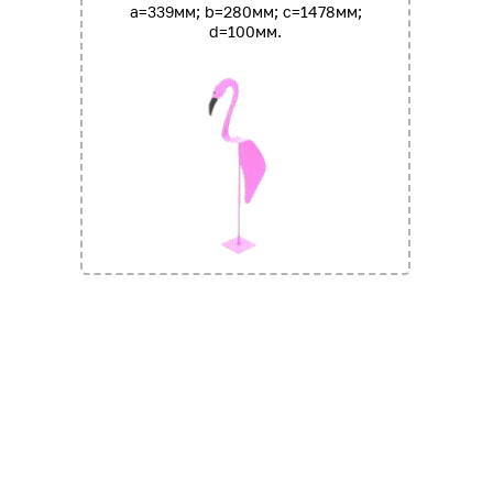
a=339мм; b=280мм; c=1478мм;
d=100мм.