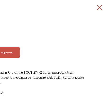
 корзину
стали Ст3 Сп по ГОСТ 27772-88, антикоррозийная
олимерно-порошковое покрытие RAL 7021, металлические
.
хВ;