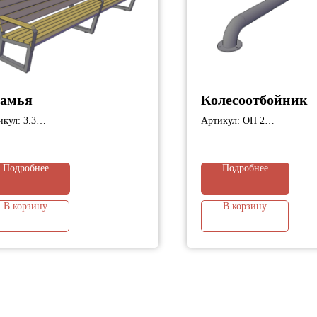
амья
Колесоотбойник
кул: 3.3
Артикул: ОП 2
ариты: 3000х745х941 мм;
Габариты: 2000х89х170 м
Подробнее
Подробнее
В корзину
В корзину