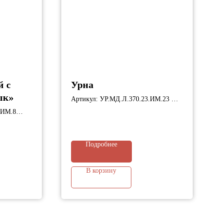
й с
Урна
ык»
Артикул: УР.МД.Л.370.23.ИМ.23
Габариты: 370х370х900 мм;
.ИМ.8
;
Подробнее
В корзину