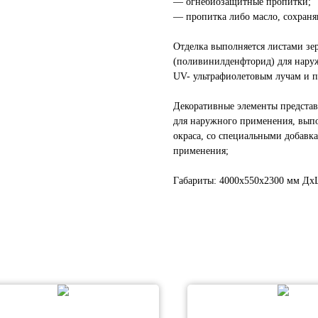
— огнебиозащитные пропитки;
— пропитка либо масло, сохраняю
Отделка выполняется листами з
(поливинилденфторид) для наруж
UV- ультрафиолетовым лучам и п
Декоративные элементы представ
для наружного применения, вып
окраса, со специальными добавк
применения;
Габариты: 4000х550х2300 мм Д