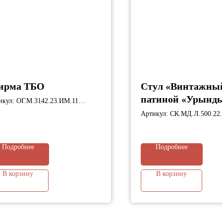
рма ТБО
Стул «Винтажны
патиной «Урынд
икул: ОГ.М.3142.23.ИМ.11
ариты: 3142х1310х1660 мм;
Артикул: СК.МД.Л.500.22
Габариты: 500х450х900 мм
Подробнее
Подробнее
В корзину
В корзину