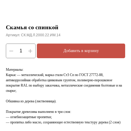
Скамья со спинкой
Артикул:
СК.МД.Л.2000.22.ИМ.14
Добавить в корзину
Материалы:
Каркас — металлический, марка стали Ст3 Сп по ГОСТ 27772-88,
антикоррозийная обработка цинковым грунтом, полимерно-порошковое
покрытие RAL по выбору заказчика, металлические соединения болтовые и на
сварке;
Обшивка из дерева (лиственница).
Покрытие древесины выполнено в три слоя:
— огнебиозащитные пропитки;
— пропитка либо масло, сохраняющее естественную текстуру дерева (2 слоя)