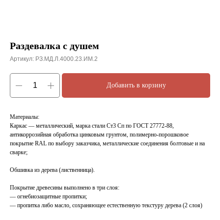
Раздевалка с душем
Артикул:
РЗ.МД.Л.4000.23.ИМ.2
Добавить в корзину
Материалы:
Каркас — металлический, марка стали Ст3 Сп по ГОСТ 27772-88,
антикоррозийная обработка цинковым грунтом, полимерно-порошковое
покрытие RAL по выбору заказчика, металлические соединения болтовые и на
сварке;
Обшивка из дерева (лиственница).
Покрытие древесины выполнено в три слоя:
— огнебиозащитные пропитки;
— пропитка либо масло, сохраняющее естественную текстуру дерева (2 слоя)