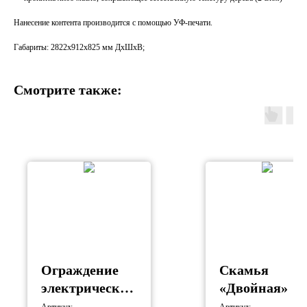
Нанесение контента производится с помощью УФ-печати.
Габариты: 2822х912х825 мм ДхШхВ;
Смотрите также:
Ограждение
Скамья
электрическог
«Двойная»
о шкафа тип 3
Артикул:
Артикул: