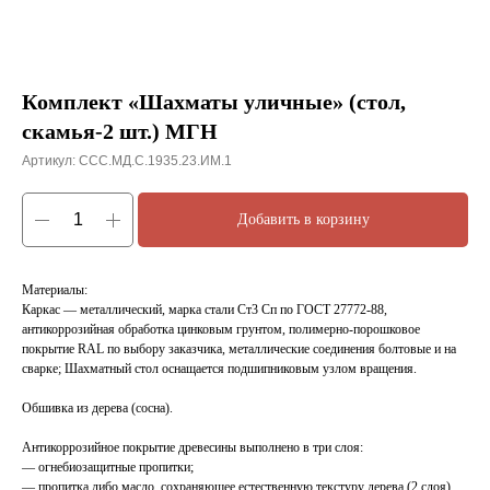
Комплект «Шахматы уличные» (стол,
скамья-2 шт.) МГН
Артикул:
ССС.МД.С.1935.23.ИМ.1
Добавить в корзину
Материалы:
Каркас — металлический, марка стали Ст3 Сп по ГОСТ 27772-88,
антикоррозийная обработка цинковым грунтом, полимерно-порошковое
покрытие RAL по выбору заказчика, металлические соединения болтовые и на
сварке; Шахматный стол оснащается подшипниковым узлом вращения.
Обшивка из дерева (сосна).
Антикоррозийное покрытие древесины выполнено в три слоя:
— огнебиозащитные пропитки;
— пропитка либо масло, сохраняющее естественную текстуру дерева (2 слоя)