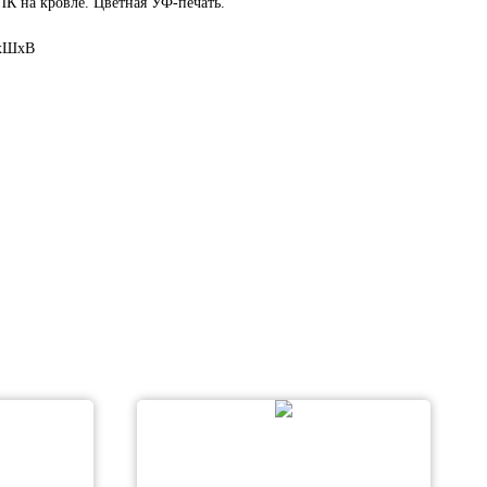
К на кровле. Цветная УФ-печать.
ДхШхВ