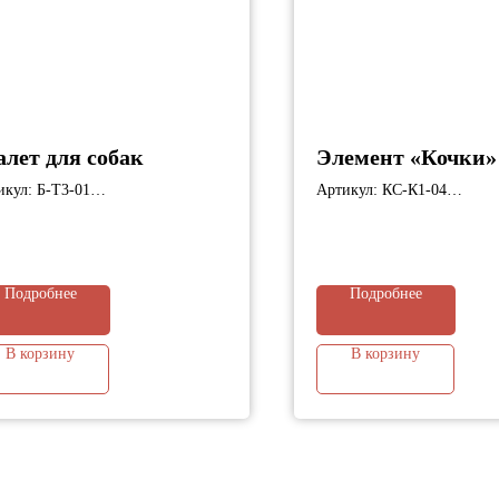
алет для собак
Элемент «Кочки»
икул: Б-Т3-01
Артикул: КС-К1-04
ариты: 2000х1800х830 мм;
Габариты: 670х460х240 мм
Подробнее
Подробнее
В корзину
В корзину