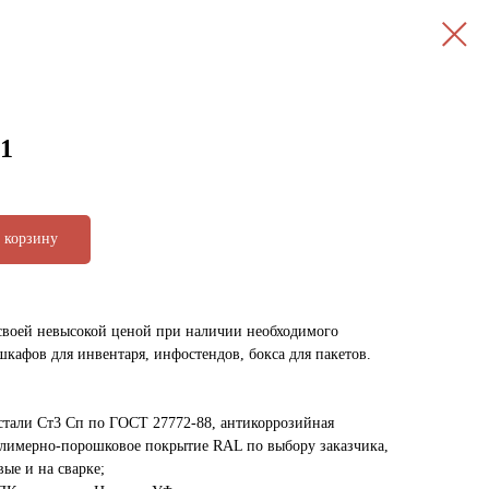
1
 корзину
своей невысокой ценой при наличии необходимого
кафов для инвентаря, инфостендов, бокса для пакетов.
стали Ст3 Сп по ГОСТ 27772-88, антикоррозийная
олимерно-порошковое покрытие RAL по выбору заказчика,
ые и на сварке;