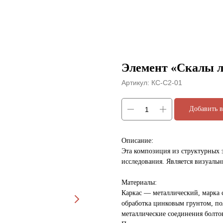
Элемент «Скалы л
Артикул:
КС-С2-01
Добавить в
Описание:
Эта композиция из структурных э
исследования. Является визуаль
Материалы:
Каркас — металлический, марка 
обработка цинковым грунтом, п
металлические соединения болтов