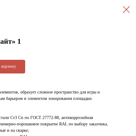
айт» 1
 корзину
лементов, образует сложное пространство для игры и
ным барьером и элементом зонирования площадки.
стали Ст3 Сп по ГОСТ 27772-88, антикоррозийная
олимерно-порошковое покрытие RAL по выбору заказчика,
ые и на сварке;