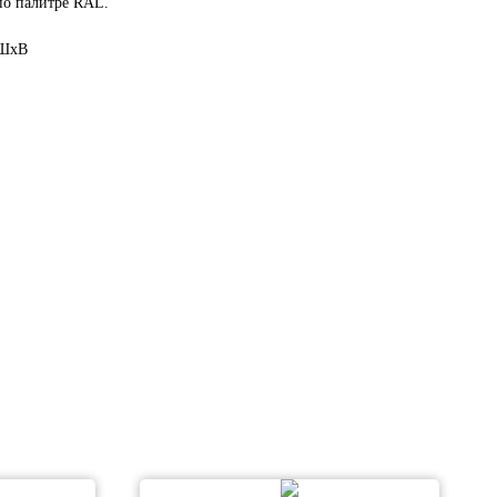
по палитре RAL.
хШхВ