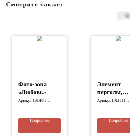
Смотрите также:
Фото-зона
Элемент
«Любовь»
перголы,
коллекция
Артикул: ПЛ.ФЗ.3
Артикул: ПЛ.П.11
Габариты: 2650х535х2635
Габариты: 4175х5185х40
«Нократ»
мм
мм
Подробнее
Подробнее