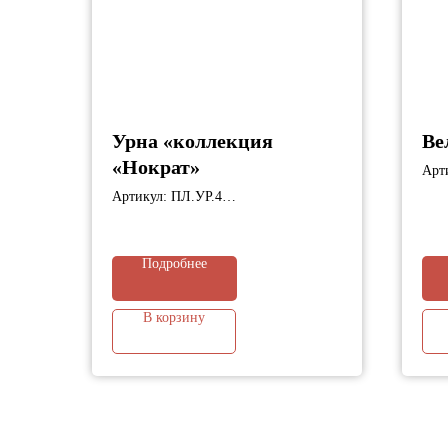
Урна «коллекция
Ве
«Нократ»
Арт
Габ
Артикул: ПЛ.УР.4
Габариты: 444х444х800 мм
Подробнее
В корзину